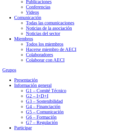
Publicaciones
Conferencias
Videos
Comunicación
Todas las comunicaciones
Noticias de la asociación
Noticias del sector
Miembros
Todos los miembros
Hacerse miembro de AECI
Colaboradores
Colaborar con AECI
Grupos
Presentación
Información general
G1 – Comité Técnico
G2 – I+D+I
G3 – Sostenibilidad
G4 – Financiación
G5 – Comunicación
G6 – Formación
G7 – Regulación
Participar