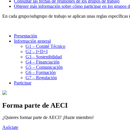
Consultar las fechas de reuniones de los grupos de trabajo
Obtener más información sobre cómo participar en los grupos 
En cada grupo/subgrupo de trabajo se aplican unas reglas específicas (
Presentación
Información general
G1 – Comité Técnico
G2 – I+D+I
G3 – Sostenibilidad
G4 – Financiación
G5 – Comunicación
G6 – Formación
G7 – Regulación
Participar
Forma parte de AECI
¿Quieres formar parte de AECI? ¡Hazte miembro!
Asóciate