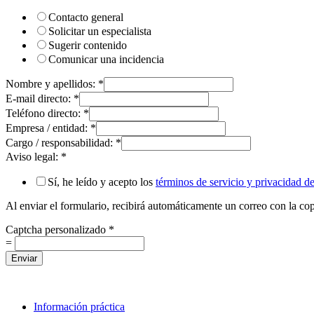
Contacto general
Solicitar un especialista
Sugerir contenido
Comunicar una incidencia
Nombre y apellidos:
*
E-mail directo:
*
Teléfono directo:
*
Empresa / entidad:
*
Cargo / responsabilidad:
*
Aviso legal:
*
Sí, he leído y acepto los
términos de servicio y privacidad 
Al enviar el formulario, recibirá automáticamente un correo con la copi
Captcha personalizado
*
=
Enviar
Información práctica