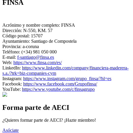
FINSA
Acrónimo y nombre completo:
FINSA
Dirección:
N-550, KM. 57
Código postal:
15707
Ayuntamiento:
Santiago de Compostela
Provincia:
a-coruna
Teléfono:
(+34) 981 050 000
E-mail:
f-santiago@finsa.es
Web:
https://www.finsa.com/es/
LinkedIn:
https://www.linkedin.com/company/financiera-maderera-
s.a./?trk=biz-companies-cym
Instagram:
https://www.instagram.com/grupo_finsa/?hl=es
Facebook:
https://www.facebook.com/Grupofinsa/
YouTube:
https://www.youtube.com/c/finsagrupo
Forma parte de AECI
¿Quieres formar parte de AECI? ¡Hazte miembro!
Asóciate