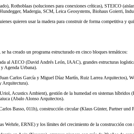
ado), Rothoblaas (soluciones para conexiones críticas), STEICO (aislant
, Hundegger, Madergia, SCM, Leica Geosystems, Biohaus Goierri, Indust
uienes quieren usar la madera para construir de forma competitiva y qui
, se ha creado un programa estructurado en cinco bloques temáticos:
licada al AECO (David Andrés León, IAAC), grandes estructuras logísti
a y Agenda Urbana).
(Juan Carlos García y Miguel Díaz Martín, Ruiz Larrea Arquitectos),
y Arquitectura).
 Uriol, Acustics Ambient), gestión de la humedad en sistemas híbridos 
aiuca (Abalo Alonso Arquitectos).
Carlos Basso, 011h), construcción circular (Klaus Günter, Partner und
mas Wehrle, ERNE) y los límites del crecimiento de la construcción c