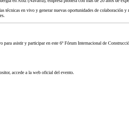
Madergia en Aoiz (Navarra), empresa pionera con más de 20 años de expe
dudas técnicas en vivo y generar nuevas oportunidades de colaboración y 
es.
o para asistir y participar en este 6º Fórum Internacional de Construcc
sitor, accede a la web oficial del evento.