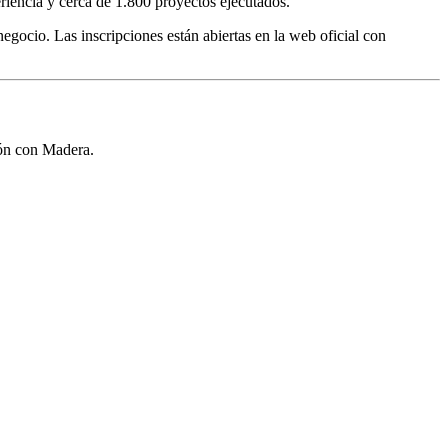
riencia y cerca de 1.800 proyectos ejecutados.
negocio. Las inscripciones están abiertas en la web oficial con
ión con Madera.