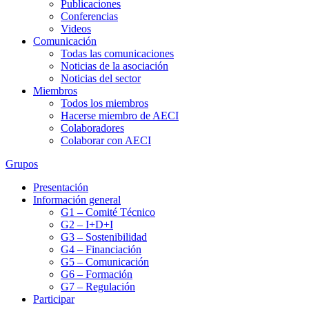
Publicaciones
Conferencias
Videos
Comunicación
Todas las comunicaciones
Noticias de la asociación
Noticias del sector
Miembros
Todos los miembros
Hacerse miembro de AECI
Colaboradores
Colaborar con AECI
Grupos
Presentación
Información general
G1 – Comité Técnico
G2 – I+D+I
G3 – Sostenibilidad
G4 – Financiación
G5 – Comunicación
G6 – Formación
G7 – Regulación
Participar