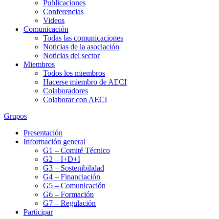
Publicaciones
Conferencias
Videos
Comunicación
Todas las comunicaciones
Noticias de la asociación
Noticias del sector
Miembros
Todos los miembros
Hacerse miembro de AECI
Colaboradores
Colaborar con AECI
Grupos
Presentación
Información general
G1 – Comité Técnico
G2 – I+D+I
G3 – Sostenibilidad
G4 – Financiación
G5 – Comunicación
G6 – Formación
G7 – Regulación
Participar