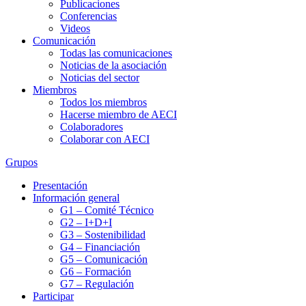
Publicaciones
Conferencias
Videos
Comunicación
Todas las comunicaciones
Noticias de la asociación
Noticias del sector
Miembros
Todos los miembros
Hacerse miembro de AECI
Colaboradores
Colaborar con AECI
Grupos
Presentación
Información general
G1 – Comité Técnico
G2 – I+D+I
G3 – Sostenibilidad
G4 – Financiación
G5 – Comunicación
G6 – Formación
G7 – Regulación
Participar