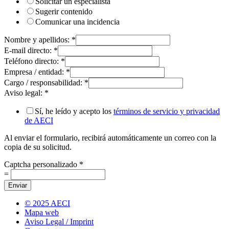
Solicitar un especialista
Sugerir contenido
Comunicar una incidencia
Nombre y apellidos:
*
E-mail directo:
*
Teléfono directo:
*
Empresa / entidad:
*
Cargo / responsabilidad:
*
Aviso legal:
*
Sí, he leído y acepto los
términos de servicio y privacidad
de AECI
Al enviar el formulario, recibirá automáticamente un correo con la
copia de su solicitud.
Captcha personalizado
*
=
Enviar
© 2025 AECI
Mapa web
Aviso Legal / Imprint